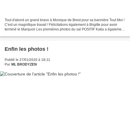
Tout d'abord un grand bravo à Monique de Brest pour sa bannière Tout Moi !
C'est un magnifique travail ! Félicitations également à Brigitte pour avoir
terminé le Marquoir Les premières photos du sal POSITIF Katia a également
commencé le sal Sourire 2019...
Enfin les photos !
Publié le 27/01/2020 à 18:11
Par
ML BRODYZEN