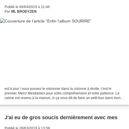
Publié le 06/04/2019 à 11:40
Par
ML BRODYZEN
est à jour ! vous pouvez le visionner dans la colonne à droite, c'est le
premier. Merci Mesdames pour votre compréhension et votre patience. Le
calme est revenu à la maison, si ça vous dit de faire un petit tour dans mon
univers c'est par là Bon we à...
J'ai eu de gros soucis dernièrement avec mes
Publié le 26/03/2019 à 13:58