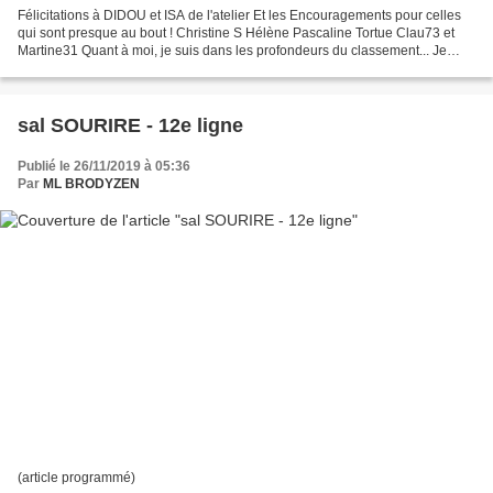
Félicitations à DIDOU et ISA de l'atelier Et les Encouragements pour celles
qui sont presque au bout ! Christine S Hélène Pascaline Tortue Clau73 et
Martine31 Quant à moi, je suis dans les profondeurs du classement... Je
voulais le reprendre cette semaine...
sal SOURIRE - 12e ligne
Publié le 26/11/2019 à 05:36
Par
ML BRODYZEN
(article programmé)