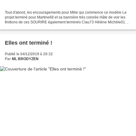
Tout d'abord, les encouragements pour Milie qui commence ce modèle Le
projet terminé pour Martine68 et sa bannière très colorée Hâte de voir les
finitions de ces SOURIRE également terminés Clau73 Hélène Michèle01
Nicole C Pascaline Sabinette Tortue Elles...
Elles ont terminé !
Publié le 04/12/2019 à 20:32
Par
ML BRODYZEN