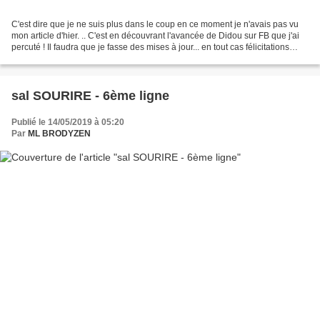
C'est dire que je ne suis plus dans le coup en ce moment je n'avais pas vu
mon article d'hier. .. C'est en découvrant l'avancée de Didou sur FB que j'ai
percuté ! Il faudra que je fasse des mises à jour... en tout cas félicitations
Marie-Rose pour ta...
sal SOURIRE - 6ème ligne
Publié le 14/05/2019 à 05:20
Par
ML BRODYZEN