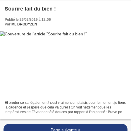
Sourire fait du bien !
Publié le 26/02/2019 à 12:06
Par
ML BRODYZEN
Et broder ce sal également ! c'est vraiment un plaisir, pour le moment je tiens
la cadence et j'espère que cela va durer ! On voit nettement que les
températures de Février ont été douces par rapport à l'an passé : Bravo pour
vos avancées : Tortue Mamitta...
Page suivante >