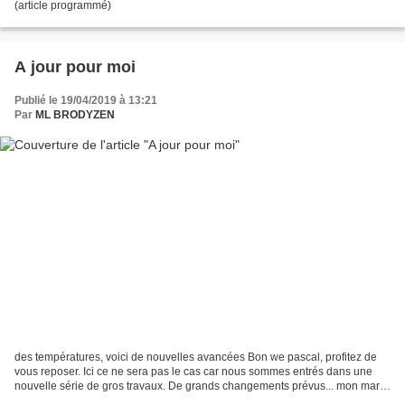
(article programmé)
A jour pour moi
Publié le 19/04/2019 à 13:21
Par
ML BRODYZEN
des températures, voici de nouvelles avancées Bon we pascal, profitez de
vous reposer. Ici ce ne sera pas le cas car nous sommes entrés dans une
nouvelle série de gros travaux. De grands changements prévus... mon mari
met longtemps à se décider mais quand...