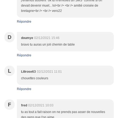
j'entends souvent "ok tu m'envoies un SMS" comme si on
devait devenir muet... lol<br /> <br /> amitié croisée de
bretagne<br /> <br /> vero22
Répondre
D
doumye
02/12/2021 15:46
bravo tu auras un joli chemin de table
Répondre
L
Lilirose63
02/12/2021 11:01
chouettes couleurs
Répondre
F
fred
02/12/2021 10:03
tu as tout a fait raison on ne prends pas asser de nouvelles
des gens que l'on aime