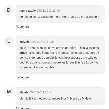
D
dame tatale
05/01/2011 21:16
non tu ne seras pas la dernière, viens juste de m'inscrire lol !
Répondre
L
ladyfée
05/01/2011 21:00
ha je le sens bien, la fée va être la dernière.... à la vitesse ou
arrive les coeurs !!! j'adore le rouge sur toile grise ! superbe !
bon suis de repos demain, je vais m'occuper de ma toile et
peut être que je pourrais mettre les turbos !!! une très bonne
soirée, amitiés de Ladyfée
Répondre
M
Malele
05/01/2011 20:44
bien jolis ces nouveaux arrivés !<br /> bises de Malélé
Répondre