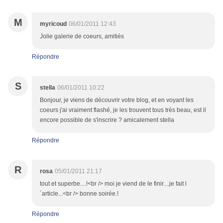
M
myricoud
06/01/2011 12:43
Jolie galerie de coeurs, amitiés
Répondre
S
stella
06/01/2011 10:22
Bonjour, je viens de découvrir votre blog, et en voyant les
coeurs j'ai vraiment flashé, je les trouvent tous très beau, est il
encore possible de s'inscrire ? amicalement stella
Répondre
R
rosa
05/01/2011 21:17
tout et superbe....!<br /> moi je viend de le finir....je fait l
´article...<br /> bonne soirée.!
Répondre