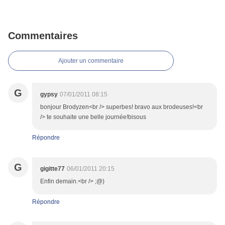
Commentaires
Ajouter un commentaire
G
gypsy
07/01/2011 08:15
bonjour Brodyzen<br /> superbes! bravo aux brodeuses!<br
/> te souhaite une belle journée!bisous
Répondre
G
gigitte77
06/01/2011 20:15
Enfin demain.<br /> ;@)
Répondre